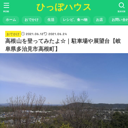
ひっぽハウス
MENU
SEARCH
ホーム
おでかけ
生活
レシピ、食べ物
お店
お問い合
2021.06.12
2021.06.24
おでかけ
高根山を登ってみたよ☆｜駐車場や展望台【岐
阜県多治見市高根町】