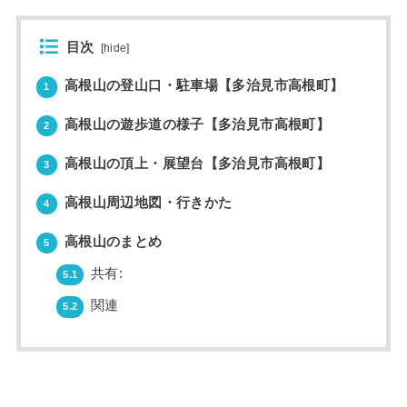
目次
[
hide
]
高根山の登山口・駐車場【多治見市高根町】
1
高根山の遊歩道の様子【多治見市高根町】
2
高根山の頂上・展望台【多治見市高根町】
3
高根山周辺地図・行きかた
4
高根山のまとめ
5
共有:
5.1
関連
5.2