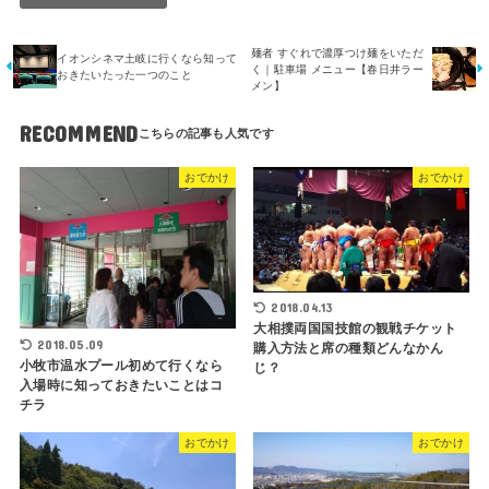
麺者 すぐれで濃厚つけ麺をいただ
イオンシネマ土岐に行くなら知って
く｜駐車場 メニュー【春日井ラー
おきたいたった一つのこと
メン】
RECOMMEND
おでかけ
おでかけ
2018.04.13
大相撲両国国技館の観戦チケット
2018.05.09
購入方法と席の種類どんなかん
小牧市温水プール初めて行くなら
じ？
入場時に知っておきたいことはコ
チラ
おでかけ
おでかけ