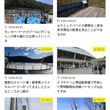
2021.06.24
セラミックパークの展望台｜多治
2018.08.23
見市周辺の夜景を見ることができ
モンキーパークのプールに行くな
るのか
らこの持ち物だけは持っていくべ
き
おでかけ
おでかけ
2018.04.13
2018.06.18
恵那のスケート場｜岐阜県クリス
ナゴヤドーム周辺駐車場で予約し
タルパークへ行ってきましたどん
て野球観戦矢田南パーキングはお
なところかご紹介
すすめ
おでかけ
おでかけ