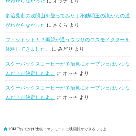
がわからなかった
に
オッチ
より
多治見市の浅間山を登ってみた｜不動明王の滝からの道
がわからなかった
に
さくら
より
フィットット！？両親が通うウワサのコスモドクターを
体験してきました。
に
みどり
より
スターバックスコーヒーが多治見にオープン日はいつな
んだ？が決定したよ。
に
オッチ
より
スターバックスコーヒーが多治見にオープン日はいつな
んだ？が決定したよ。
に
オッチ
より
HOME
おでかけ
土岐イオンモールに映画館ができるってよ