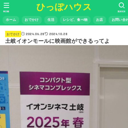
ひっぽハウス
MENU
SEARCH
ホーム
おでかけ
生活
レシピ、食べ物
お店
お問い合
2024.06.28
2024.10.28
おでかけ
土岐イオンモールに映画館ができるってよ