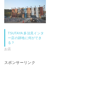
)
ィ
ン
ド
ウ
で
開
き
ま
す
)
TSUTAYA 多治見インタ
ー店の跡地に何ができ
る？
お店
スポンサーリンク