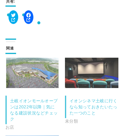
共有:
ク
F
リ
a
ッ
c
ク
e
し
b
て
o
T
o
w
k
関連
i
で
t
共
t
有
e
す
r
る
で
に
共
は
有
ク
(
リ
新
ッ
し
ク
い
し
ウ
て
土岐イオンモールオープ
イオンシネマ土岐に行く
ィ
く
ン
だ
ンは2022年以降｜気に
なら知っておきたいたっ
ド
さ
なる建設状況などチェッ
た一つのこと
ウ
い
で
(
ク
未分類
開
新
き
し
お店
ま
い
す
ウ