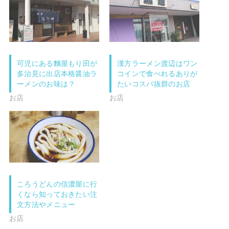
r
る
で
に
共
は
有
ク
(
リ
新
ッ
し
ク
い
し
ウ
て
可児にある麵屋もり田が
漢方ラーメン渡辺はワン
ィ
く
ン
だ
多治見に出店本格醤油ラ
コインで食べれるありが
ド
さ
ーメンのお味は？
たいコスパ抜群のお店
ウ
い
で
(
お店
お店
開
新
き
し
ま
い
す
ウ
)
ィ
ン
ド
ウ
で
開
き
ま
す
ころうどんの信濃屋に行
)
くなら知っておきたい注
文方法やメニュー
お店