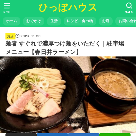
ひっぽハウス
MENU
SEARCH
ホーム
おでかけ
生活
レシピ、食べ物
お店
お問い合
2023.06.20
お店
麺者 すぐれで濃厚つけ麺をいただく｜駐車場
メニュー【春日井ラーメン】