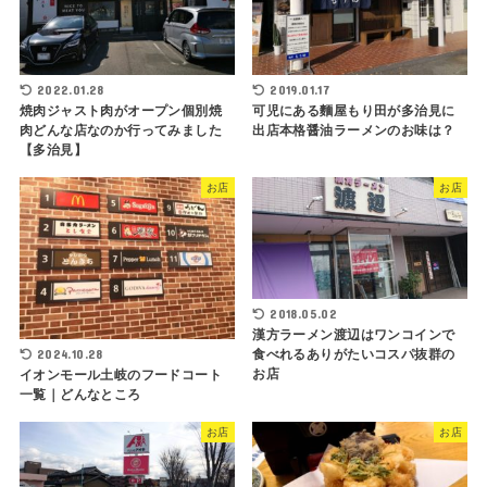
2022.01.28
2019.01.17
焼肉ジャスト肉がオープン個別焼
可児にある麵屋もり田が多治見に
肉どんな店なのか行ってみました
出店本格醤油ラーメンのお味は？
【多治見】
お店
お店
2018.05.02
漢方ラーメン渡辺はワンコインで
2024.10.28
食べれるありがたいコスパ抜群の
お店
イオンモール土岐のフードコート
一覧｜どんなところ
お店
お店