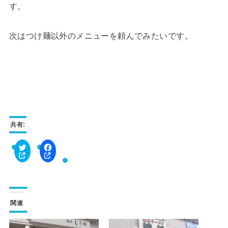
す。
次はつけ麺以外のメニューを頼んでみたいです。
共有:
ク
F
リ
a
ッ
c
ク
e
し
b
て
o
T
o
w
k
関連
i
で
t
共
t
有
e
す