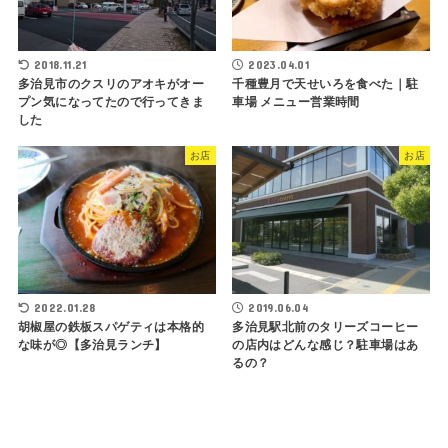
2018.11.21
2023.04.01
多治見市のクスリのアオキがオー
千種豊月で天せいろを食べた｜駐
プン気になってたので行ってきま
車場 メニュー営業時間
した
お店
お店
2022.01.28
2019.06.04
胡椒屋の鉄板スパゲティは本格的
多治見駅北前のタリーズコーヒー
な味が◎【多治見ランチ】
の店内はどんな感じ？駐車場はあ
るの？